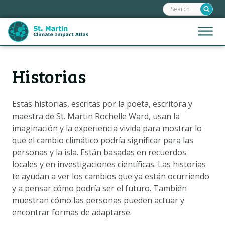
Frontend
Skip
search:
links
Jump
Jump
Menu
to
to
the
mobile
content
Hoofdnavigatie
naviga
Historias
INICIO
Jump
to
MAPAS
the
Estas historias, escritas por la poeta, escritora y
EXPLICACIONES DE LOS MAPAS
navigation
maestra de St. Martin Rochelle Ward, usan la
HISTORIAS
imaginación y la experiencia vivida para mostrar lo
que el cambio climático podría significar para las
ESCENARIOS
personas y la isla. Están basadas en recuerdos
IMPACTOS
locales y en investigaciones científicas. Las historias
te ayudan a ver los cambios que ya están ocurriendo
OPCIONES DE ADAPTACIÓN
y a pensar cómo podría ser el futuro. También
muestran cómo las personas pueden actuar y
Metanavigatie
encontrar formas de adaptarse.
HELPDESK