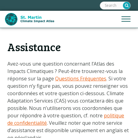
Frontend
Skip
search:
links
Jump
Jump
Menu
to
to
the
mobile
content
Hoofdnavigatie
naviga
Assistance
ACCUEIL
Jump
to
CARTES
the
Avez-vous une question concernant l’Atlas des
PRÉSENTATION DES CARTES
navigation
Impacts Climatiques ? Peut-être trouverez-vous la
RECITS
réponse sur la page
Questions Fréquentes
. Si votre
question n’y figure pas, vous pouvez renseigner vos
SCÉNARIOS
coordonnées et votre question ci-dessous. Climate
IMPACTS
Adaptation Services (CAS) vous contactera dès que
possible. Nous n’utiliserons vos coordonnées que
OPTIONS D'ADAPTATION
pour répondre à votre question, cf. notre
politique
de confidentialité
.
Veuillez noter que notre service
Metanavigatie
d’assistance est disponible uniquement en anglais et
ASSISTANCE
en néerlandais.