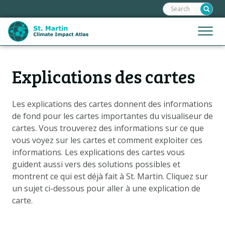
Frontend
Skip
search:
links
Jump
Jump
Menu
to
to
the
mobile
content
Hoofdnavigatie
naviga
Explications des cartes
ACCUEIL
Jump
to
CARTES
the
Les explications des cartes donnent des informations
PRÉSENTATION DES CARTES
navigation
de fond pour les cartes importantes du visualiseur de
RECITS
cartes. Vous trouverez des informations sur ce que
vous voyez sur les cartes et comment exploiter ces
SCÉNARIOS
informations. Les explications des cartes vous
IMPACTS
guident aussi vers des solutions possibles et
montrent ce qui est déjà fait à St. Martin.
Cliquez sur
OPTIONS D'ADAPTATION
un sujet ci-dessous pour aller à une explication de
carte.
Metanavigatie
ASSISTANCE