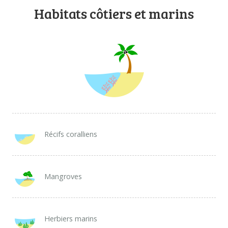
TÉLÉCHARGER LES DONNÉES
Habitats côtiers et marins
À PROPOS DE NOUS
QUESTIONS FRÉQUENTES
AUTRES ATLAS
Récifs coralliens
Mangroves
Herbiers marins